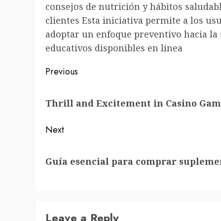
consejos de nutrición y hábitos saludabl
clientes Esta iniciativa permite a los u
adoptar un enfoque preventivo hacia la
educativos disponibles en línea
Post
Previous
navigation
Previous
Thrill and Excitement in Casino Gam
post:
Next
Next
Guía esencial para comprar supleme
post:
Leave a Reply