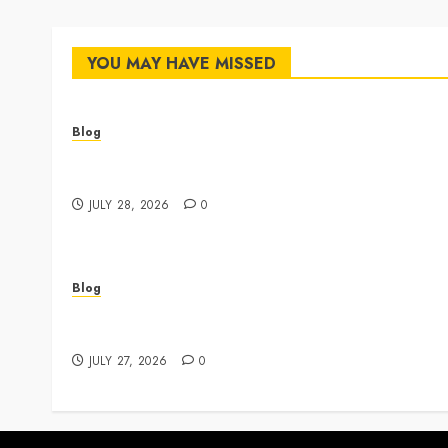
YOU MAY HAVE MISSED
Blog
Cannabis Dispensary Featuring Premium Edibles
and Concentrates
JULY 28, 2026
0
Blog
Best Shopping Experience at a Dispensary Near
Me
JULY 27, 2026
0