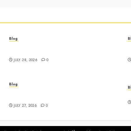
Blog
B
Best Cannabis Dispensary for Everyday Wellness
C
Needs
G
JULY 28, 2026
0
Blog
B
Business Event Photography New York
E
Professional Corporate Event Coverage
JULY 27, 2026
0