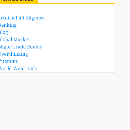
rtificial intelligence
Banking
Blog
Global Market
Major Trade Routes
Overthinking
Vitamins
World Went Dark