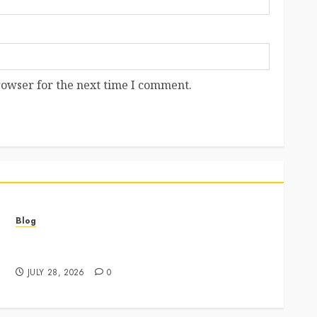
rowser for the next time I comment.
Blog
Best Cannabis Dispensary for Everyday Wellness
Needs
JULY 28, 2026
0