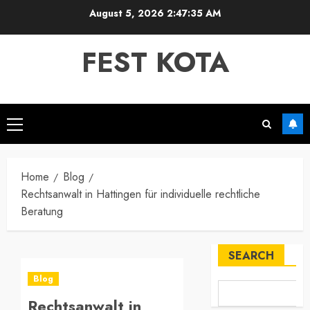
Skip
August 5, 2026
2:47:36 AM
to
content
FEST KOTA
Primary
Menu
Home
Blog
Rechtsanwalt in Hattingen für individuelle rechtliche
Beratung
SEARCH
Blog
Rechtsanwalt in