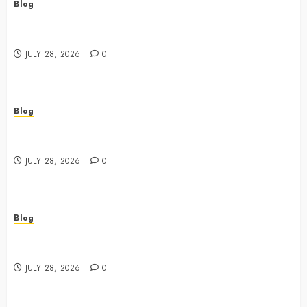
Blog
Cannabis Dispensary Featuring Premium Edibles and
Concentrates
JULY 28, 2026
0
Blog
Best Cannabis Dispensary for Everyday Wellness
Needs
JULY 28, 2026
0
Blog
Cannabis Marketing Strategies That Drive Brand
Growth and Customer Trust
JULY 28, 2026
0