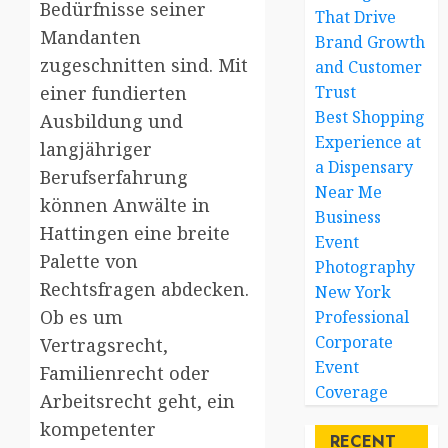
Bedürfnisse seiner
That Drive
Mandanten
Brand Growth
zugeschnitten sind. Mit
and Customer
einer fundierten
Trust
Best Shopping
Ausbildung und
Experience at
langjähriger
a Dispensary
Berufserfahrung
Near Me
können Anwälte in
Business
Hattingen eine breite
Event
Palette von
Photography
Rechtsfragen abdecken.
New York
Ob es um
Professional
Corporate
Vertragsrecht,
Event
Familienrecht oder
Coverage
Arbeitsrecht geht, ein
kompetenter
RECENT