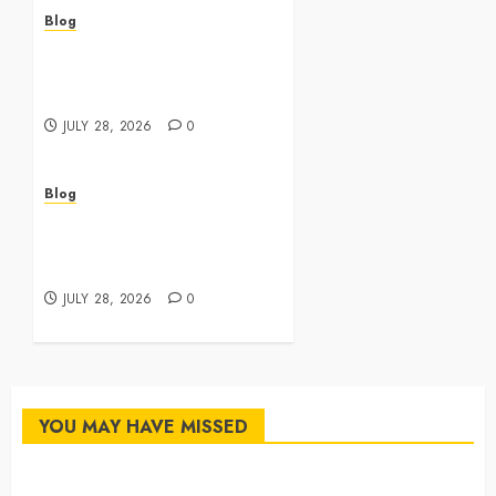
Blog
Cannabis Dispensary
Featuring Premium Edibles
and Concentrates
JULY 28, 2026
0
Blog
Best Cannabis Dispensary
for Everyday Wellness
Needs
JULY 28, 2026
0
YOU MAY HAVE MISSED