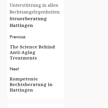
Unterstützung in allen
Rechtsangelegenheiten.
Steuerberatung
Hattingen
Post
Previous
navigation
Previous
The Science Behind
Anti-Aging
post:
Treatments
Next
Next
Kompetente
Rechtsberatung in
post:
Hattingen