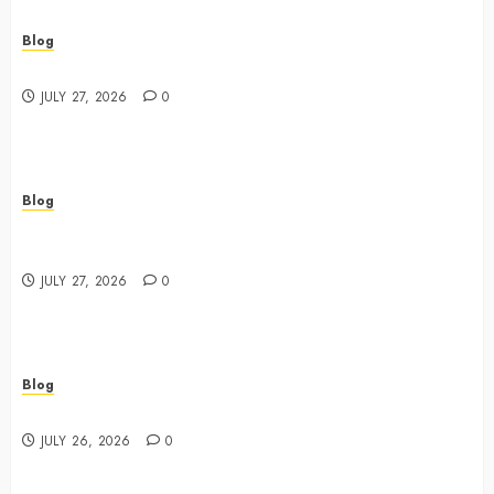
Blog
Best Shopping Experience at a Dispensary Near Me
JULY 27, 2026
0
Blog
Business Event Photography New York Professional
Corporate Event Coverage
JULY 27, 2026
0
Blog
Expert Tips for Choosing a Dispensary Near Me
JULY 26, 2026
0