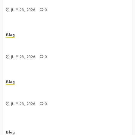
Concentrates
JULY 28, 2026
0
Blog
Best Cannabis Dispensary for Everyday Wellness
Needs
JULY 28, 2026
0
Blog
Cannabis Marketing Strategies That Drive Brand
Growth and Customer Trust
JULY 28, 2026
0
Blog