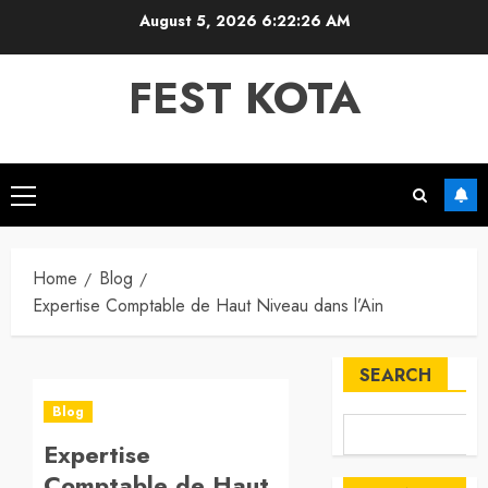
Skip
August 5, 2026
6:22:27 AM
to
content
FEST KOTA
Primary
Menu
Home
Blog
Expertise Comptable de Haut Niveau dans l’Ain
SEARCH
Blog
Expertise
Comptable de Haut