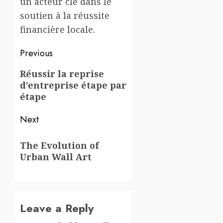
un acteur clé dans le
soutien à la réussite
financière locale.
Post
Previous
navigation
Previous
Réussir la reprise
d’entreprise étape par
post:
étape
Next
Next
The Evolution of
post:
Urban Wall Art
Leave a Reply