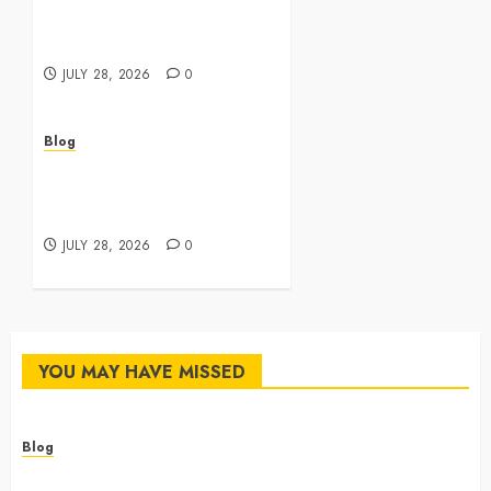
Featuring Premium Edibles
and Concentrates
JULY 28, 2026
0
Blog
Best Cannabis Dispensary
for Everyday Wellness
Needs
JULY 28, 2026
0
YOU MAY HAVE MISSED
Blog
Cannabis Dispensary Featuring Premium Edibles and