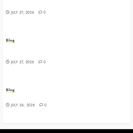
Best Shopping Experience at a Dispensary Near Me
JULY 27, 2026
0
Blog
Business Event Photography New York Professional
Corporate Event Coverage
JULY 27, 2026
0
Blog
Expert Tips for Choosing a Dispensary Near Me
JULY 26, 2026
0