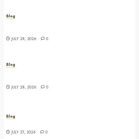
Blog
Best Cannabis Dispensary for Everyday Wellness
Needs
JULY 28, 2026
0
Blog
Cannabis Marketing Strategies That Drive Brand
Growth and Customer Trust
JULY 28, 2026
0
Blog
Best Shopping Experience at a Dispensary Near Me
JULY 27, 2026
0