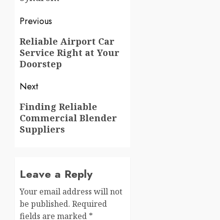
Post
Previous
navigation
Previous
Reliable Airport Car
Service Right at Your
post:
Doorstep
Next
Next
Finding Reliable
Commercial Blender
post:
Suppliers
Leave a Reply
Your email address will not
be published.
Required
fields are marked
*