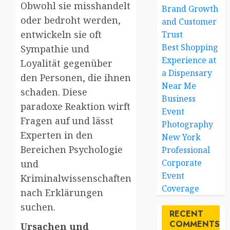
Obwohl sie misshandelt
Brand Growth
oder bedroht werden,
and Customer
entwickeln sie oft
Trust
Best Shopping
Sympathie und
Experience at
Loyalität gegenüber
a Dispensary
den Personen, die ihnen
Near Me
schaden. Diese
Business
paradoxe Reaktion wirft
Event
Fragen auf und lässt
Photography
Experten in den
New York
Bereichen Psychologie
Professional
Corporate
und
Event
Kriminalwissenschaften
Coverage
nach Erklärungen
suchen.
RECENT
COMMENTS
Ursachen und