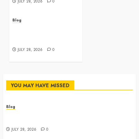
JULY 28, 2026
0
Blog
Best Cannabis Dispensary
for Everyday Wellness
Needs
JULY 28, 2026
0
YOU MAY HAVE MISSED
Blog
Cannabis Dispensary Featuring Premium Edibles and
Concentrates
JULY 28, 2026
0