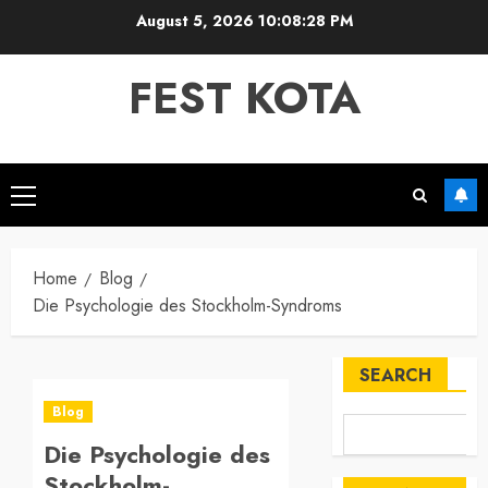
Skip
August 5, 2026
10:08:28 PM
to
content
FEST KOTA
Primary
Menu
Home
Blog
Die Psychologie des Stockholm-Syndroms
SEARCH
Blog
Die Psychologie des
Stockholm-