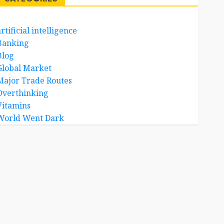
rtificial intelligence
Banking
Blog
Global Market
Major Trade Routes
Overthinking
Vitamins
World Went Dark