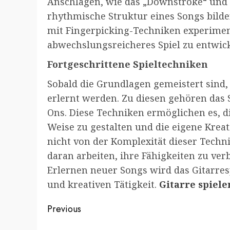
Anschlägen, wie das „Downstroke“ und 
rhythmische Struktur eines Songs bild
mit Fingerpicking-Techniken experimen
abwechslungsreicheres Spiel zu entwick
Fortgeschrittene Spieltechniken
Sobald die Grundlagen gemeistert sind,
erlernt werden. Zu diesen gehören das 
Ons. Diese Techniken ermöglichen es, d
Weise zu gestalten und die eigene Kreati
nicht von der Komplexität dieser Techn
daran arbeiten, ihre Fähigkeiten zu ve
Erlernen neuer Songs wird das Gitarre
und kreativen Tätigkeit.
Gitarre spiele
Post
Previous
Previous