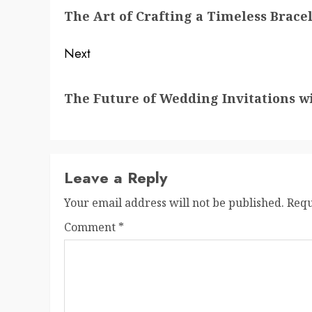
navigation
The Art of Crafting a Timeless Brace
post:
Next
Next
The Future of Wedding Invitations w
post:
Leave a Reply
Your email address will not be published.
Requ
Comment
*