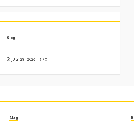
Blog
Best Cannabis Dispensary for Everyday Wellness
Needs
JULY 28, 2026
0
Blog
B
Best Cannabis Dispensary for Everyday Wellness
C
Needs
G