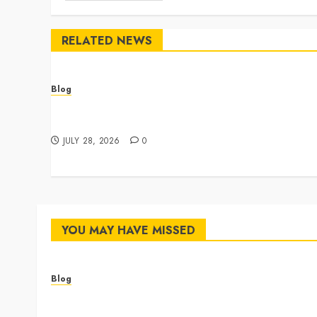
RELATED NEWS
Blog
Cannabis Dispensary Featuring Premium Edibles
and Concentrates
JULY 28, 2026
0
YOU MAY HAVE MISSED
Blog
Cannabis Dispensary Featuring Premium Edibles
and Concentrates