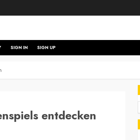
Y
SIGN IN
SIGN UP
n
enspiels entdecken